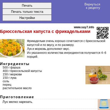
Вернуться
к рецепту
www.say7.info
Брюссельская капуста с фрикадельками
Фрикадельки очень хорошо сочетаются с брюссельской
капустой и по вкусу, и по размеру.
Лук и морковь дополняют вкус.
Из указанного количества ингредиентов получается
4–6
порций
.
Ингредиенты
500 г фарша
400 г брюссельской капусты
150 г моркови
150 г лука
соль
перец
растительное масло
Приготовление
Лук мелко нарезать.