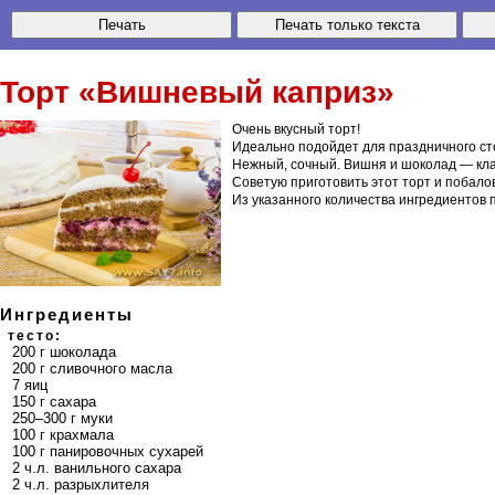
Торт
«Вишневый каприз»
Очень вкусный торт!
Идеально подойдет для праздничного ст
Нежный, сочный. Вишня и шоколад — кла
Советую приготовить этот торт и побалов
Из указанного количества ингредиентов
Ингредиенты
тесто:
200 г шоколада
200 г сливочного масла
7 яиц
150 г сахара
250–300 г муки
100 г крахмала
100 г панировочных сухарей
2 ч.л. ванильного сахара
2 ч.л. разрыхлителя