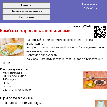
Вернуться
к рецепту
www.say7.info
Камбала жареная с апельсинами
На первый взгляд необычное сочетание — рыба
и апельсины.
Но приготовленная таким образом рыба получается очень
нежная и ароматная.
Советую попробовать.
Из указанного количества ингредиентов получается
3–4
порции
.
Ингредиенты
500 г камбалы
300 г апельсинов
150 г лука
соль
перец
растительное масло
Приготовление
Лук нарезать полукольцами.