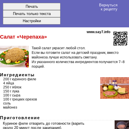
Вернуться
к рецепту
www.say7.info
Салат «Черепаха»
Такой салат украсит любой стол.
Если вы готовите салат на детский праздник, вместо
майонеза лучше использовать сметану.
Из указанного количества ингредиентов получается
7–8
порций
.
Ингредиенты
200 г куриного филе
4 яйца
250 г яблок
150 г лука
100 г сыра
100 г грецких орехов
соль
майонез
Приготовление
Куриное филе отварить до готовности (варить
около 20 минут после закипания).