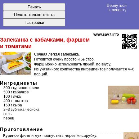
Вернуться
к рецепту
www.say7.info
Запеканка с кабачками, фаршем
и томатами
Сочная легкая запеканка.
Готовится очень просто и быстро.
Фарш можно использовать любой, по вкусу.
Из указанного количества ингредиентов получается
4–6
порций
.
Ингредиенты
300 г куриного филе
500 г кабачков
100 г лука
400 г томатов
150 г сыра
2–3 зубчика чеснока
соль
перец
Приготовление
Куриное филе и лук пропустить через мясорубку.