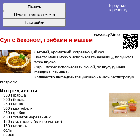
Вернуться
к рецепту
www.say7.info
Суп с беконом, грибами и машем
Сытный, ароматный, согревающий суп.
Вместо маша можно использовать чечевицу, получится
тоже вкусно.
Фарш можно использовать любой, по вкусу (у меня
говядина+свинина).
Количество ингредиентов указано на четырехлитровую
кастрюлю.
Ингредиенты
300 г фарша
200 г бекона
250 г маша
500 г картофеля
250 г грибов
400 г томатов нарезанных
150 г лука порей (или репчатого)
150 г моркови
соль
перец