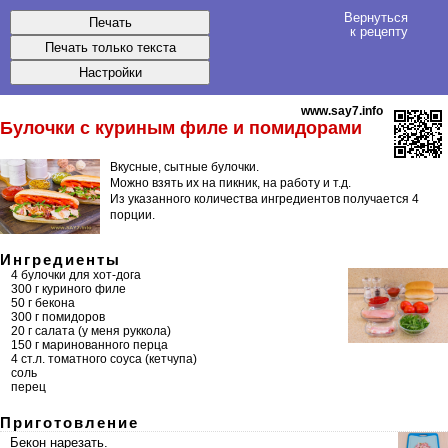
Вернуться
к рецепту
www.say7.info
Булочки
с куриным филе и помидорами
Вкусные, сытные булочки.
Можно взять их на пикник, на работу и т.д.
Из указанного количества ингредиентов получается
4
порции
.
Ингредиенты
4 булочки для хот-дога
300 г куриного филе
50 г бекона
300 г помидоров
20 г салата (у меня руккола)
150 г маринованного перца
4 ст.л.
томатного соуса
(кетчупа)
соль
перец
Приготовление
Бекон нарезать.