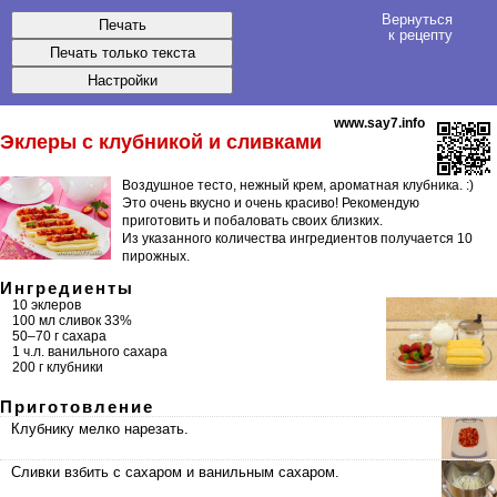
Вернуться
к рецепту
www.say7.info
Эклеры
с клубникой и сливками
Воздушное тесто, нежный крем, ароматная клубника. :)
Это очень вкусно и очень красиво! Рекомендую
приготовить и побаловать своих близких.
Из указанного количества ингредиентов получается
10
пирожных
.
Ингредиенты
10
эклеров
100 мл сливок 33%
50–70 г сахара
1 ч.л. ванильного сахара
200 г клубники
Приготовление
Клубнику мелко нарезать.
Сливки взбить с сахаром и ванильным сахаром.