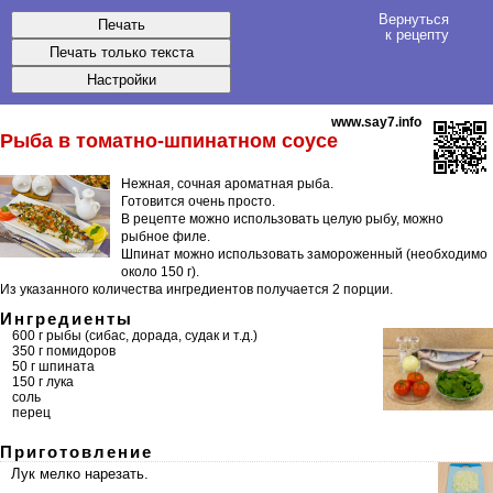
Вернуться
к рецепту
www.say7.info
Рыба
в
томатно-шпинатном
соусе
Нежная, сочная ароматная рыба.
Готовится очень просто.
В рецепте можно использовать целую рыбу, можно
рыбное филе.
Шпинат можно использовать замороженный (необходимо
около 150 г).
Из указанного количества ингредиентов получается
2 порции
.
Ингредиенты
600 г рыбы (сибас, дорада, судак и т.д.)
350 г помидоров
50 г шпината
150 г лука
соль
перец
Приготовление
Лук мелко нарезать.