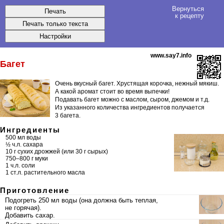
Вернуться
к рецепту
www.say7.info
Багет
Очень вкусный багет. Хрустящая корочка, нежный мякиш.
А какой аромат стоит во время выпечки!
Подавать багет можно с маслом, сыром, джемом и т.д.
Из указанного количества ингредиентов получается
3 багета
.
Ингредиенты
500 мл воды
½ ч.л. сахара
10 г сухих дрожжей (или 30 г сырых)
750–800 г муки
1 ч.л. соли
1 ст.л. растительного масла
Приготовление
Подогреть 250 мл воды (она должна быть теплая,
не горячая).
Добавить сахар.