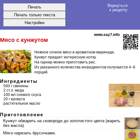
Вернуться
к рецепту
www.say7.info
Мясо с кунжутом
Нежное сочное мясо в ароматном маринаде.
Кунжут придает интересную нотку.
На гарнир можно приготовить рис.
Из указанного количества ингредиентов получается
4–6
порций
.
Ингредиенты
500 г свинины
2 ст.л. меда
100 мл соевого соуса
20 г кунжута
растительное масло
Приготовление
Кунжут обжарить на сковороде до золотистого цвета (жарить
без масла).
Мясо нарезать брусочками.