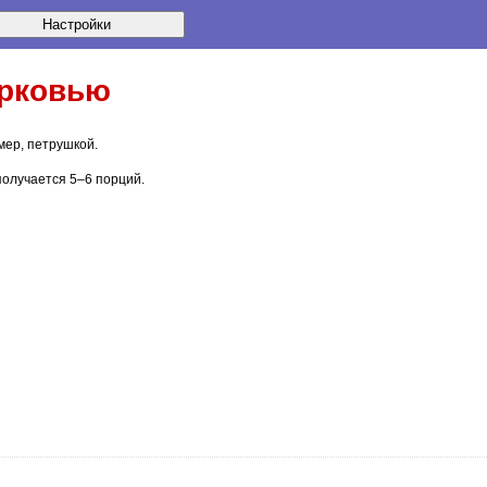
орковью
мер, петрушкой.
 получается
5–6 порций
.