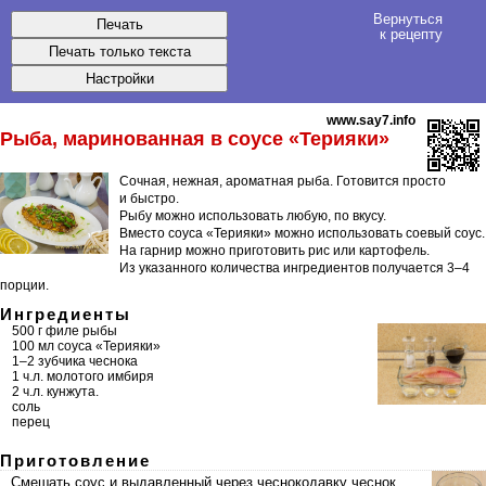
Вернуться
к рецепту
www.say7.info
Рыба, маринованная в соусе «Терияки»
Сочная, нежная, ароматная рыба. Готовится просто
и быстро.
Рыбу можно использовать любую, по вкусу.
Вместо соуса «Терияки» можно использовать соевый соус.
На гарнир можно приготовить рис или картофель.
Из указанного количества ингредиентов получается
3–4
порции
.
Ингредиенты
500 г филе рыбы
100 мл соуса «Терияки»
1–2 зубчика чеснока
1 ч.л. молотого имбиря
2 ч.л. кунжута.
соль
перец
Приготовление
Смешать соус и выдавленный через чеснокодавку чеснок.