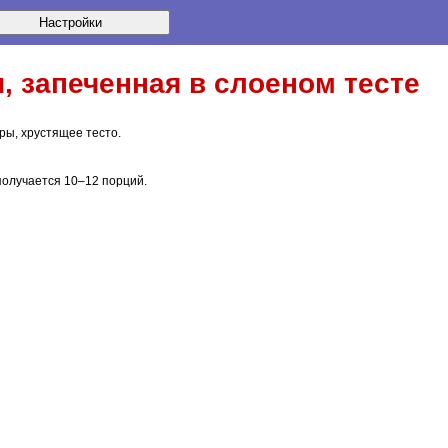
,
запеченная
в слоеном тесте
ы, хрустящее тесто.
 получается
10–12 порций
.